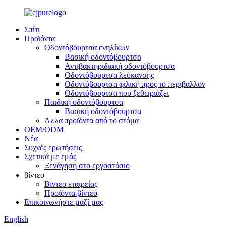
Σπίτι
Προϊόντα
Οδοντόβουρτσα ενηλίκων
Βασική οδοντόβουρτσα
Αντιβακτηριδιακή οδοντόβουρτσα
Οδοντόβουρτσα λεύκανσης
Οδοντόβουρτσα φιλική προς το περιβάλλον
Οδοντόβουρτσα που ξεθωριάζει
Παιδική οδοντόβουρτσα
Βασική οδοντόβουρτσα
Άλλα προϊόντα από το στόμα
OEM/ODM
Νέα
Συχνές ερωτήσεις
Σχετικά με εμάς
Ξενάγηση στο εργοστάσιο
βίντεο
Βίντεο εταιρείας
Προϊόντα βίντεο
Επικοινωνήστε μαζί μας
English