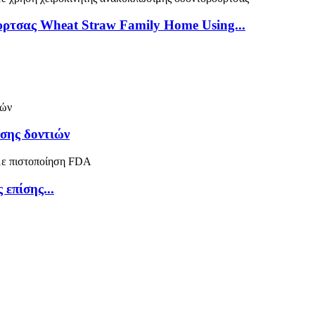
υρτσας Wheat Straw Family Home Using...
σης δοντιών
επίσης...