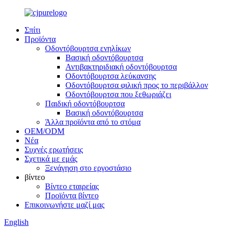
Σπίτι
Προϊόντα
Οδοντόβουρτσα ενηλίκων
Βασική οδοντόβουρτσα
Αντιβακτηριδιακή οδοντόβουρτσα
Οδοντόβουρτσα λεύκανσης
Οδοντόβουρτσα φιλική προς το περιβάλλον
Οδοντόβουρτσα που ξεθωριάζει
Παιδική οδοντόβουρτσα
Βασική οδοντόβουρτσα
Άλλα προϊόντα από το στόμα
OEM/ODM
Νέα
Συχνές ερωτήσεις
Σχετικά με εμάς
Ξενάγηση στο εργοστάσιο
βίντεο
Βίντεο εταιρείας
Προϊόντα βίντεο
Επικοινωνήστε μαζί μας
English