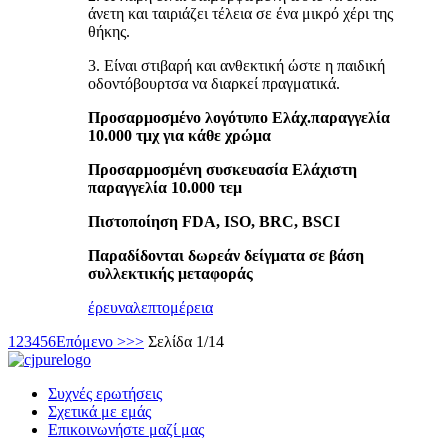
άνετη και ταιριάζει τέλεια σε ένα μικρό χέρι της
θήκης.
3. Είναι στιβαρή και ανθεκτική ώστε η παιδική
οδοντόβουρτσα να διαρκεί πραγματικά.
Προσαρμοσμένο λογότυπο Ελάχ.παραγγελία
10.000 τμχ για κάθε χρώμα
Προσαρμοσμένη συσκευασία Ελάχιστη
παραγγελία 10.000 τεμ
Πιστοποίηση FDA, ISO, BRC, BSCI
Παραδίδονται δωρεάν δείγματα σε βάση
συλλεκτικής μεταφοράς
έρευνα
λεπτομέρεια
1
2
3
4
5
6
Επόμενο >
>>
Σελίδα 1/14
Συχνές ερωτήσεις
Σχετικά με εμάς
Επικοινωνήστε μαζί μας