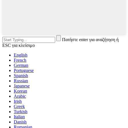
Πατήστε enter για αναζήτηση ή
ESC για κλείσιμο
English
French
German
Portuguese
Spanish
Russian
Japanese
Korean
Arabic
Irish
Greek
Turkish
Italian
Danish
Romanian