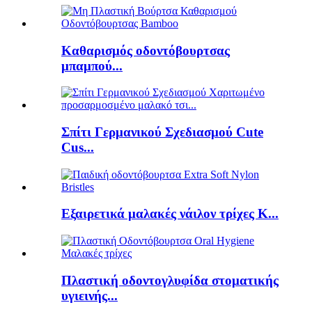
Καθαρισμός οδοντόβουρτσας
μπαμπού...
Σπίτι Γερμανικού Σχεδιασμού Cute
Cus...
Εξαιρετικά μαλακές νάιλον τρίχες K...
Πλαστική οδοντογλυφίδα στοματικής
υγιεινής...