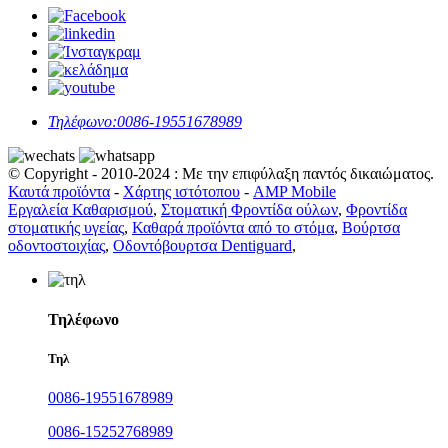
Τηλέφωνο:
0086-19551678989
© Copyright - 2010-2024 : Με την επιφύλαξη παντός δικαιώματος.
Καυτά προϊόντα
-
Χάρτης ιστότοπου
-
AMP Mobile
Εργαλεία Καθαρισμού
,
Στοματική Φροντίδα ούλων
,
Φροντίδα
στοματικής υγείας
,
Καθαρά προϊόντα από το στόμα
,
Βούρτσα
οδοντοστοιχίας
,
Οδοντόβουρτσα Dentiguard
,
Τηλέφωνο
Τηλ
0086-19551678989
0086-15252768989